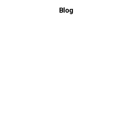
Blog
Você
está
aqui: