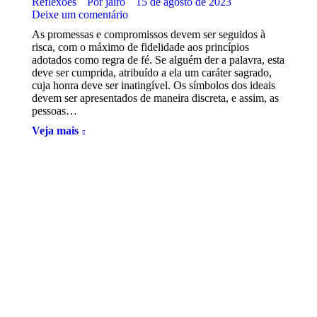
Reflexões
Por
jairo
15 de agosto de 2023
Deixe um comentário
As promessas e compromissos devem ser seguidos à
risca, com o máximo de fidelidade aos princípios
adotados como regra de fé. Se alguém der a palavra, esta
deve ser cumprida, atribuído a ela um caráter sagrado,
cuja honra deve ser inatingível. Os símbolos dos ideais
devem ser apresentados de maneira discreta, e assim, as
pessoas…
Veja mais