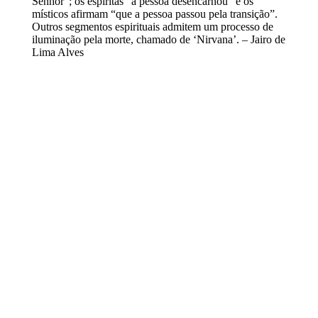
Senhor”; os espíritas “a pessoa desencarnou” e os
místicos afirmam “que a pessoa passou pela transição”.
Outros segmentos espirituais admitem um processo de
iluminação pela morte, chamado de ‘Nirvana’. – Jairo de
Lima Alves