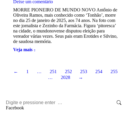
Deixe um comentário
MORRE PIONEIRO DE MUNDO NOVO Antônio de
Oliveira Ramos, mais conhecido como ‘Tonhão’, morre
no dia 25 de janeiro de 2025, aos 74 anos. Na foto com
este jornalista e Zezinho da Farmácia. Figura ‘pitoresca’
na cidade, o mundonovense disputou eleição para
vereador várias vezes. Seus pais eram Erotides e Silvino,
de saudosa memória.
Veja mais
←
1
…
251
252
253
254
255
…
2028
→
Search:
Facebook