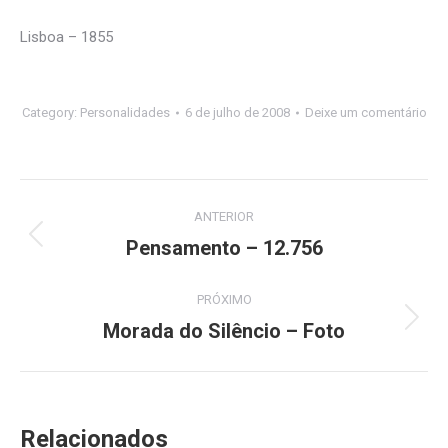
Lisboa – 1855
Category:
Personalidades
6 de julho de 2008
Deixe um comentário
Navegação
ANTERIOR
de
Pensamento – 12.756
Post
anterior:
post:
PRÓXIMO
Morada do Silêncio – Foto
Próximo
post:
Relacionados