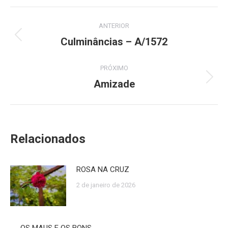
Navegação
ANTERIOR
de
Culminâncias – A/1572
Post
anterior:
post:
PRÓXIMO
Amizade
Próximo
post:
Relacionados
ROSA NA CRUZ
2 de janeiro de 2026