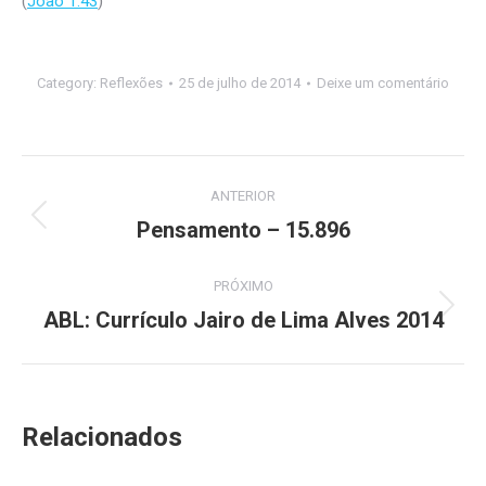
(
João 1:43
)
Category:
Reflexões
25 de julho de 2014
Deixe um comentário
Navegação
ANTERIOR
de
Pensamento – 15.896
Post
anterior:
post:
PRÓXIMO
ABL: Currículo Jairo de Lima Alves 2014
Próximo
post:
Relacionados