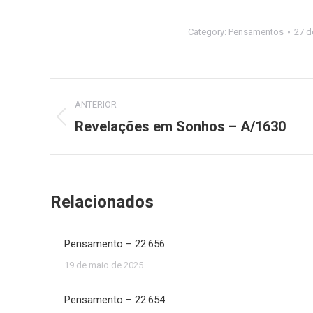
Category:
Pensamentos
27 d
Navegação
ANTERIOR
de
Revelações em Sonhos – A/1630
Post
anterior:
post:
Relacionados
Pensamento – 22.656
19 de maio de 2025
Pensamento – 22.654