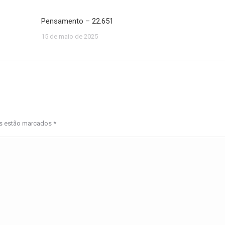
Pensamento – 22.651
15 de maio de 2025
os estão marcados
*