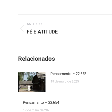
Navegação
ANTERIOR
de
FÉ E ATITUDE
Post
anterior:
post:
Relacionados
Pensamento – 22.656
19 de maio de 2025
Pensamento – 22.654
17 de maio de 2025