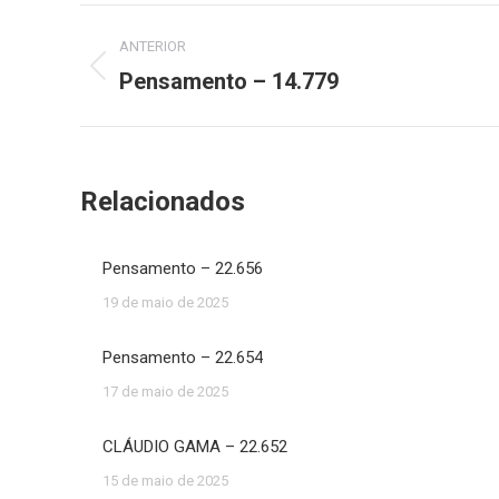
Navegação
ANTERIOR
de
Pensamento – 14.779
Post
anterior:
post:
Relacionados
Pensamento – 22.656
19 de maio de 2025
Pensamento – 22.654
17 de maio de 2025
CLÁUDIO GAMA – 22.652
15 de maio de 2025