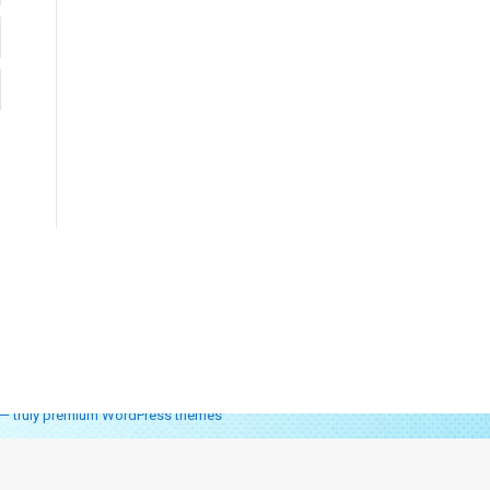
— truly
premium WordPress themes