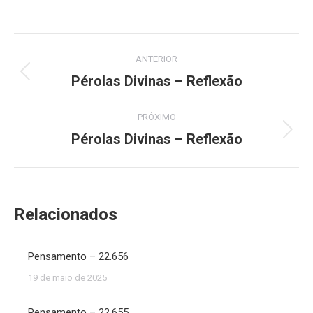
Navegação
ANTERIOR
de
Pérolas Divinas – Reflexão
Post
anterior:
post:
PRÓXIMO
Pérolas Divinas – Reflexão
Próximo
post:
Relacionados
Pensamento – 22.656
19 de maio de 2025
Pensamento – 22.655