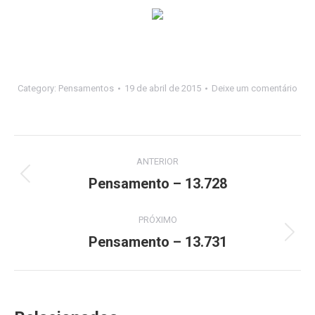
Category:
Pensamentos
19 de abril de 2015
Deixe um comentário
Navegação
ANTERIOR
de
Pensamento – 13.728
Post
anterior:
post:
PRÓXIMO
Pensamento – 13.731
Próximo
post: