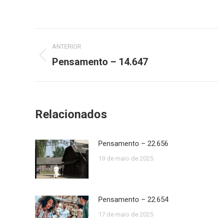
Navegação
ANTERIOR
de
Pensamento – 14.647
Post
anterior:
post:
Relacionados
Pensamento – 22.656
19 de maio de 2025
Pensamento – 22.654
17 de maio de 2025