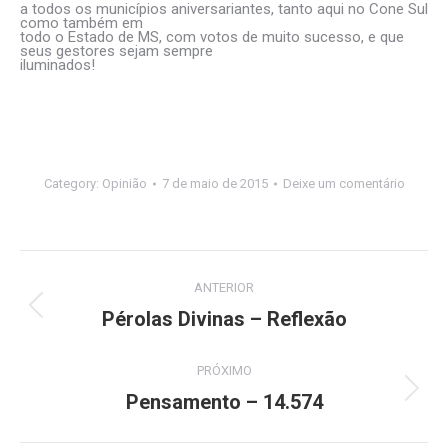
a todos os municípios aniversariantes, tanto aqui no Cone Sul
como também em
todo o Estado de MS, com votos de muito sucesso, e que
seus gestores sejam sempre
iluminados!
Category:
Opinião
7 de maio de 2015
Deixe um comentário
Navegação
ANTERIOR
de
Pérolas Divinas – Reflexão
Post
anterior:
post:
PRÓXIMO
Pensamento – 14.574
Próximo
post: