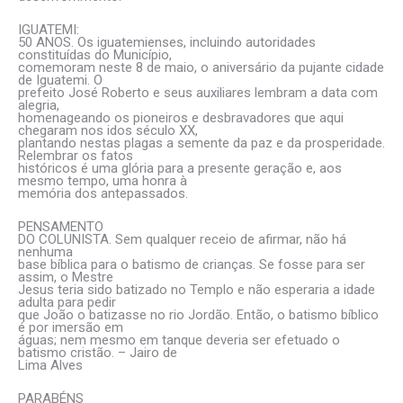
IGUATEMI:
50 ANOS. Os iguatemienses, incluindo autoridades
constituídas do Município,
comemoram neste 8 de maio, o aniversário da pujante cidade
de Iguatemi. O
prefeito José Roberto e seus auxiliares lembram a data com
alegria,
homenageando os pioneiros e desbravadores que aqui
chegaram nos idos século XX,
plantando nestas plagas a semente da paz e da prosperidade.
Relembrar os fatos
históricos é uma glória para a presente geração e, aos
mesmo tempo, uma honra à
memória dos antepassados.
PENSAMENTO
DO COLUNISTA. Sem qualquer receio de afirmar, não há
nenhuma
base bíblica para o batismo de crianças. Se fosse para ser
assim, o Mestre
Jesus teria sido batizado no Templo e não esperaria a idade
adulta para pedir
que João o batizasse no rio Jordão. Então, o batismo bíblico
é por imersão em
águas; nem mesmo em tanque deveria ser efetuado o
batismo cristão. – Jairo de
Lima Alves
PARABÉNS