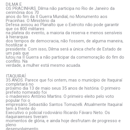
DILMA E
OS PRACINHAS. Dilma não participa no Rio de Janeiro da
cerimônia dos 70
anos do fim da II Guerra Mundial, no Monumento aos
Pracinhas. O Ministério da
Defesa avisou ao Planalto que o Exército não pode garantir
que os 800 militares
na plateia do evento, a maioria da reserva e menos sensíveis
à hierarquia
dos tempos de democracia, não fossem, de alguma maneira,
hostilizar a
presidente. Com isso, Dilma será a única chefe de Estado de
um país que
lutou na II Guerra a não participar da comemoração do fim do
conflito. Na
verdade, a mulher está mesmo acuada.
ITAQUIRAÍ:
35 ANOS. Parece que foi ontem, mas o município de Itaquiraí
completará no
próximo dia 13 de maio seus 35 anos de história. O primeiro
prefeito nomeado foi
o madeireiro Antônio Martins. O primeiro eleito pelo voto
popular foi o
empresário Sebastião Santos Tomazelli. Atualmente Itaquiraí
tem à frente do
Executivo o policial rodoviário Ricardo Fávaro Neto. Os
itaquiraienses tiveram
momentos de glória, e ainda hoje desfrutam de progresso e
pleno
desenvolvimento.