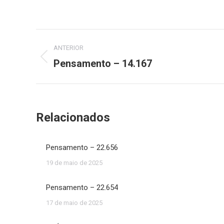
Navegação
ANTERIOR
de
Pensamento – 14.167
Post
anterior:
post:
Relacionados
Pensamento – 22.656
19 de maio de 2025
Pensamento – 22.654
17 de maio de 2025