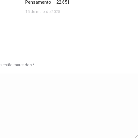
Pensamento – 22.651
15 de maio de 2025
os estão marcados
*