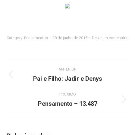
Category:
Pensamentos
28 de junho de 2015
Deixe um comentário
Navegação
ANTERIOR
de
Pai e Filho: Jadir e Denys
Post
anterior:
post:
PRÓXIMO
Pensamento – 13.487
Próximo
post: