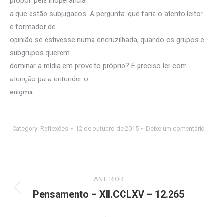
propor, pela inoperância
a que estão subjugados. A pergunta: que faria o atento leitor
e formador de
opinião se estivesse numa encruzilhada, quando os grupos e
subgrupos querem
dominar a mídia em proveito próprio? É preciso ler com
atenção para entender o
enigma.
Category:
Reflexões
12 de outubro de 2015
Deixe um comentário
Navegação
ANTERIOR
de
Pensamento – XII.CCLXV – 12.265
Post
anterior:
post: