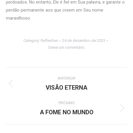
perdoados. No entanto, Ele é fiel em Sua palavra, e garante o
perdão permanente aos que creem em Seu nome
maravilhoso.
Category:
Reflexões
24 de dezembro de 2025
Deixe um comentário
Navegação
ANTERIOR
de
VISÃO ETERNA
Post
anterior:
post:
PRÓXIMO
A FOME NO MUNDO
Próximo
post: