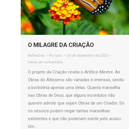
O MILAGRE DA CRIAÇÃO
Reflexões
Por
jairo
30 de dezembro de 2025
Deixe um comentário
O projeto da Criação revela o Artífice-Mestre. As
Obras do Altíssimo são variadas e imensas, sendo
a borboleta apenas uma delas. Quanta maravilha
nas Obras de Deus, que alguns incrédulos não
querem admitir que sejam Obras de um Criador. Só
os néscios podem negar tantas maravilhas
existentes e que não poderiam existir pelo acaso.
Um…