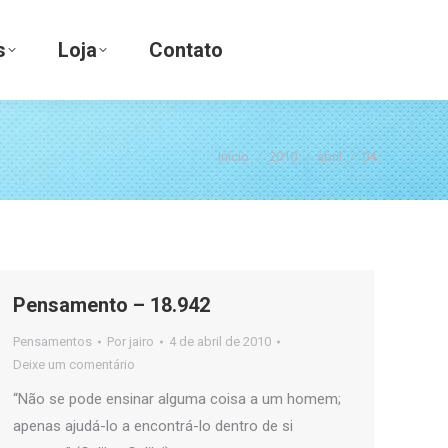
Loja
Contato
s
Loja
Contato
Você está aqui:
Início
2010
abril
04
Pensamento – 18.942
Pensamentos
Por
jairo
4 de abril de 2010
Deixe um comentário
“Não se pode ensinar alguma coisa a um homem;
apenas ajudá-lo a encontrá-lo dentro de si