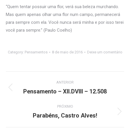
“Quem tentar possuir uma flor, verá sua beleza murchando.
Mas quem apenas olhar uma flor num campo, permanecerá
para sempre com ela. Você nunca será minha e por isso terei
você para sempre.” (Paulo Coelho)
Category:
Pensamentos
8 de maio de 2016
Deixe um comentário
Navegação
ANTERIOR
de
Pensamento – XII.DVIII – 12.508
Post
anterior:
post:
PRÓXIMO
Parabéns, Castro Alves!
Próximo
post: