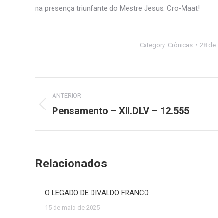
na presença triunfante do Mestre Jesus. Cro-Maat!
Category:
Crônicas
28 de 
Navegação
ANTERIOR
de
Pensamento – XII.DLV – 12.555
Post
anterior:
post:
Relacionados
O LEGADO DE DIVALDO FRANCO
15 de maio de 2025