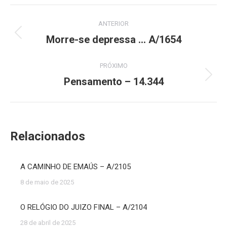
Navegação
ANTERIOR
de
Morre-se depressa … A/1654
Post
anterior:
post:
PRÓXIMO
Pensamento – 14.344
Próximo
post:
Relacionados
A CAMINHO DE EMAÚS – A/2105
8 de maio de 2025
O RELÓGIO DO JUIZO FINAL – A/2104
28 de abril de 2025