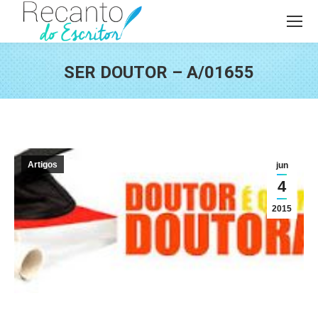
SER DOUTOR – A/01655
Você está aqui:
Artigos
jun
4
2015