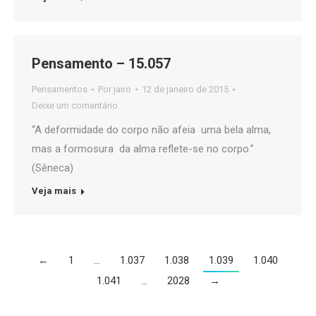
Pensamento – 15.057
Pensamentos
Por
jairo
12 de janeiro de 2015
Deixe um comentário
“A deformidade do corpo não afeia uma bela alma,
mas a formosura da alma reflete-se no corpo.”
(Sêneca)
Veja mais
←
1
…
1.037
1.038
1.039
1.040
1.041
…
2028
→