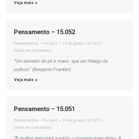
Veja mais
Pensamento – 15.052
Pensamentos
Por
jairo
14 de janeiro de 2015
Deixe um comentário
“Um lavrador de pé é maior que um fidalgo de
joelhos.” (Benjamin Franklin)
Veja mais
Pensamento – 15.051
Pensamentos
Por
jairo
14 de janeiro de 2015
Deixe um comentário
“A mulher tem mais espírito, o homem mais gênio. A