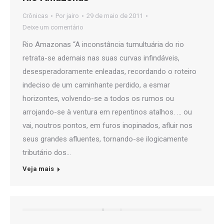
Crônicas
Por
jairo
29 de maio de 2011
Deixe um comentário
Rio Amazonas “A inconstância tumultuária do rio
retrata-se ademais nas suas curvas infindáveis,
desesperadoramente enleadas, recordando o roteiro
indeciso de um caminhante perdido, a esmar
horizontes, volvendo-se a todos os rumos ou
arrojando-se à ventura em repentinos atalhos. … ou
vai, noutros pontos, em furos inopinados, afluir nos
seus grandes afluentes, tornando-se ilogicamente
tributário dos…
Veja mais