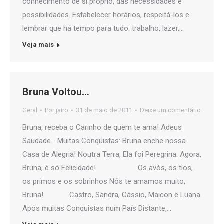
conhecimento de si próprio, das necessidades e
possibilidades. Estabelecer horários, respeitá-los e
lembrar que há tempo para tudo: trabalho, lazer,…
Veja mais
Bruna Voltou…
Geral
Por
jairo
31 de maio de 2011
Deixe um comentário
Bruna, receba o Carinho de quem te ama! Adeus
Saudade… Muitas Conquistas: Bruna enche nossa
Casa de Alegria! Noutra Terra, Ela foi Peregrina. Agora,
Bruna, é só Felicidade! Os avós, os tios,
os primos e os sobrinhos Nós te amamos muito,
Bruna! Castro, Sandra, Cássio, Maicon e Luana
Após muitas Conquistas num País Distante,…