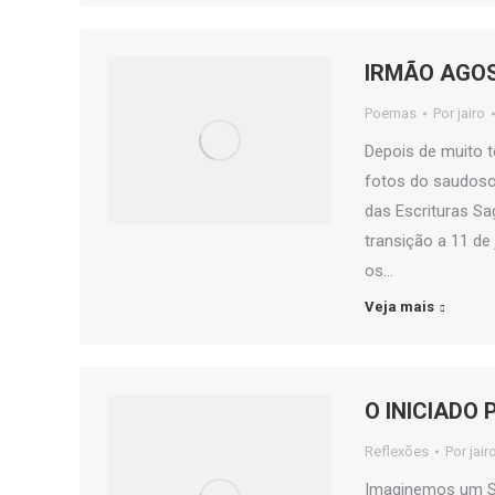
IRMÃO AGOS
Poemas
Por
jairo
Depois de muito t
fotos do saudos
das Escrituras Sa
transição a 11 de
os…
Veja mais
O INICIADO 
Reflexões
Por
jair
Imaginemos um Se