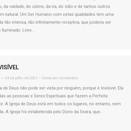
 da vaidade, do ciúme, da ira, do ódio e de tantos outros
m natural. Um Ser Humano com estas qualidades tem uma
a tão intensa, tão infinitamente receptiva, que poderia ser
Iluminado. Livre…
VISÍVEL
o
24 de julho de 2021
Deixe um comentário
a de Deus não pode ser vista por ninguém, porque é Invisível. Ela
as as pessoas e Seres Espirituais que fazem a Perfeita
r. A Igreja de Deus está em todos os lugares, no entanto, nem
a. A Igreja foi estabelecida pelo Dono da Seara, que…