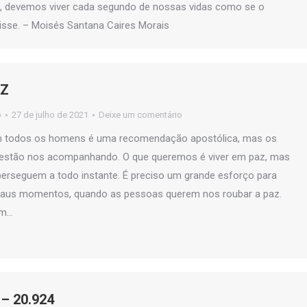
o, devemos viver cada segundo de nossas vidas como se o
isse. – Moisés Santana Caires Morais
AZ
o
27 de julho de 2021
Deixe um comentário
m todos os homens é uma recomendação apostólica, mas os
 estão nos acompanhando. O que queremos é viver em paz, mas
perseguem a todo instante. É preciso um grande esforço para
aus momentos, quando as pessoas querem nos roubar a paz.
em…
– 20.924