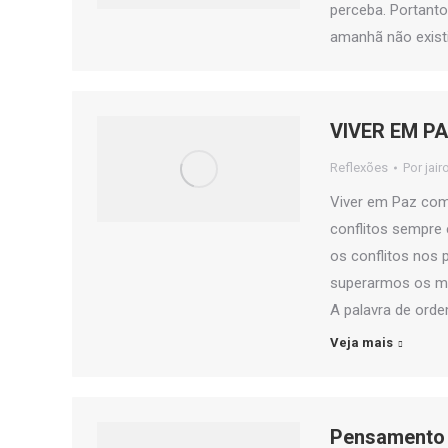
perceba. Portant
amanhã não exist
VIVER EM P
Reflexões
Por
jair
Viver em Paz co
conflitos sempre
os conflitos nos 
superarmos os m
A palavra de ord
Veja mais
Pensamento 