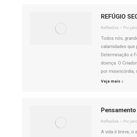
REFÚGIO SE
Reflexões
Por
jair
Todos nós, grand
calamidades que 
Determinação e Fé
doença. O Criado
por misericórdia,
Veja mais
Pensamento 
Reflexões
Por
jair
A vida é breve, o