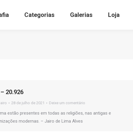
afia
Categorias
Galerias
Loja
– 20.926
jairo
28 de julho de 2021
Deixe um comentário
sma estão presentes em todas as religiões, nas antigas e
izações modernas. – Jairo de Lima Alves