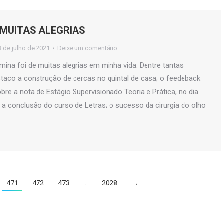
MUITAS ALEGRIAS
3 de julho de 2021
Deixe um comentário
ina foi de muitas alegrias em minha vida. Dentre tantas
staco a construção de cercas no quintal de casa; o feedeback
re a nota de Estágio Supervisionado Teoria e Prática, no dia
 a conclusão do curso de Letras; o sucesso da cirurgia do olho
471
472
473
…
2028
→