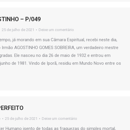
TINHO – P/049
25 de julho de 2021
Deixe um comentário
empo, já morando em sua Câmara Espiritual, recebi neste dia,
o Irmão AGOSTINHO GOMES SOBREIRA, um verdadeiro mestre
gradas. Ele nasceu no dia 26 de maio de 1932 e entrou em
 junho de 1981. Vindo de Iporã, residiu em Mundo Novo entre os
PERFEITO
o
25 de julho de 2021
Deixe um comentário
r Humano isento de todas as fraquezas do simples mortal,