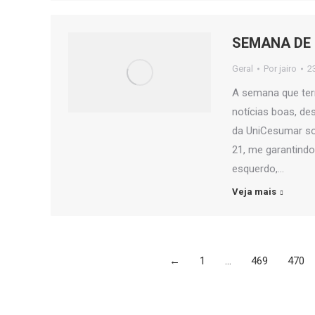
SEMANA DE 
Geral
Por
jairo
2
A semana que term
notícias boas, de
da UniCesumar sob
21, me garantindo
esquerdo,…
Veja mais
←
1
…
469
470