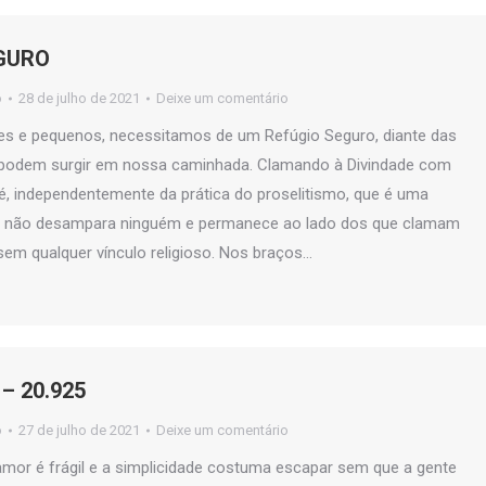
GURO
o
28 de julho de 2021
Deixe um comentário
es e pequenos, necessitamos de um Refúgio Seguro, diante das
podem surgir em nossa caminhada. Clamando à Divindade com
, independentemente da prática do proselitismo, que é uma
r não desampara ninguém e permanece ao lado dos que clamam
 sem qualquer vínculo religioso. Nos braços…
– 20.925
o
27 de julho de 2021
Deixe um comentário
 amor é frágil e a simplicidade costuma escapar sem que a gente