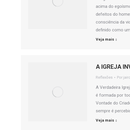
acima do egoísmo,
defeitos do home
consciência da vid
definido como um 
Veja mais
A IGREJA IN
Reflexões
Por
jair
A Verdadeira Igrej
é formada por tod
Vontade do Criado
sempre é percebid
Veja mais