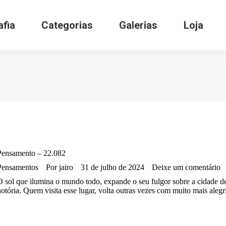
afia
Categorias
Galerias
Loja
Pensamento – 22.082
Pensamentos
Por
jairo
31 de julho de 2024
Deixe um comentário
O sol que ilumina o mundo todo, expande o seu fulgor sobre a cidade d
notória. Quem visita esse lugar, volta outras vezes com muito mais alegr