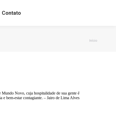
Contato
Você está
Início
aqui:
e Mundo Novo, cuja hospitalidade de sua gente é
ia e bem-estar contagiante. – Jairo de Lima Alves