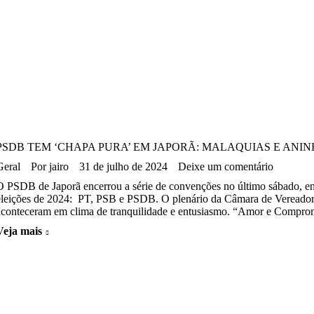
PSDB TEM ‘CHAPA PURA’ EM JAPORÃ: MALAQUIAS E ANI
Geral
Por
jairo
31 de julho de 2024
Deixe um comentário
O PSDB de Japorã encerrou a série de convenções no último sábado, en
eleições de 2024: PT, PSB e PSDB. O plenário da Câmara de Vereadores f
aconteceram em clima de tranquilidade e entusiasmo. “Amor e Compro
Veja mais