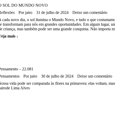
O SOL DO MUNDO NOVO
Reflexões
Por
jairo
31 de julho de 2024
Deixe um comentário
A cada novo dia, o sol ilumina o Mundo Novo, e tudo o que costumamos 
se transformam para nós em grandes oportunidades. Em algum lugar, um
de criança, mas também pode ser uma grande conquista. Não importa 
Veja mais
Pensamento – 22.081
Pensamentos
Por
jairo
30 de julho de 2024
Deixe um comentário
Nossa vida pode ser comparada às flores na primavera: elas voltam, mas 
Jairode Lima Alves