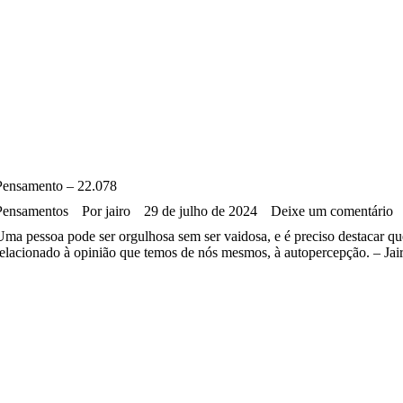
Pensamento – 22.078
Pensamentos
Por
jairo
29 de julho de 2024
Deixe um comentário
Uma pessoa pode ser orgulhosa sem ser vaidosa, e é preciso destacar q
relacionado à opinião que temos de nós mesmos, à autopercepção. – Jai