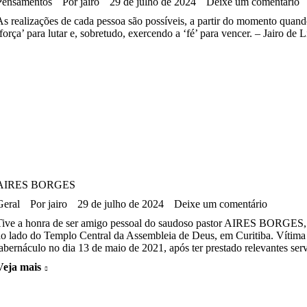
Pensamentos
Por
jairo
29 de julho de 2024
Deixe um comentário
As realizações de cada pessoa são possíveis, a partir do momento quand
‘força’ para lutar e, sobretudo, exercendo a ‘fé’ para vencer. – Jairo de
AIRES BORGES
Geral
Por
jairo
29 de julho de 2024
Deixe um comentário
Tive a honra de ser amigo pessoal do saudoso pastor AIRES BORGES, q
ao lado do Templo Central da Assembleia de Deus, em Curitiba. Vítima
tabernáculo no dia 13 de maio de 2021, após ter prestado relevantes s
Veja mais