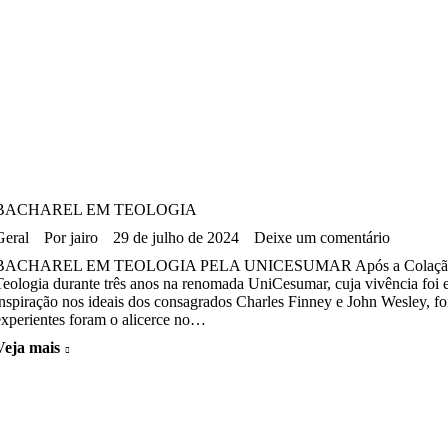
BACHAREL EM TEOLOGIA
Geral
Por
jairo
29 de julho de 2024
Deixe um comentário
BACHAREL EM TEOLOGIA PELA UNICESUMAR Após a Colação de Gra
Teologia durante três anos na renomada UniCesumar, cuja vivência foi 
inspiração nos ideais dos consagrados Charles Finney e John Wesley, foi
experientes foram o alicerce no…
Veja mais