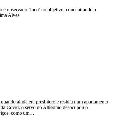
o é observado ‘foco’ no objetivo, concentrando a
 Lima Alves
uando ainda era presbítero e residia num apartamento
 da Covid, o servo do Altíssimo desocupou o
erviços, como um…