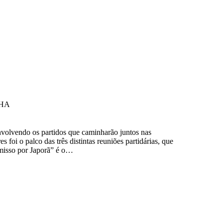
NHA
volvendo os partidos que caminharão juntos nas
oi o palco das três distintas reuniões partidárias, que
misso por Japorã” é o…