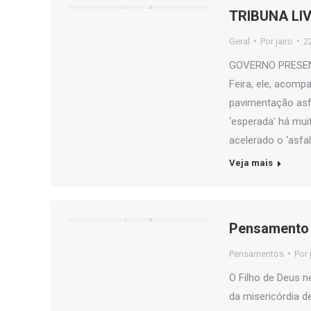
TRIBUNA LIV
Geral
Por
jairo
2
GOVERNO PRESENTE
Feira, ele, acomp
pavimentação asfá
‘esperada’ há mu
acelerado o ‘asfa
Veja mais
Pensamento 
Pensamentos
Por
O Filho de Deus n
da misericórdia 