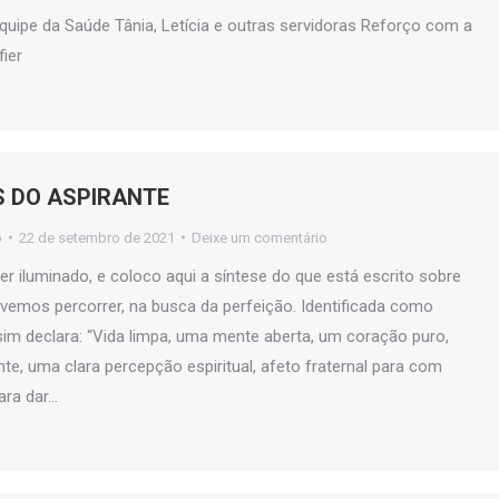
ipe da Saúde Tânia, Letícia e outras servidoras Reforço com a
ier
 DO ASPIRANTE
o
22 de setembro de 2021
Deixe um comentário
Ser iluminado, e coloco aqui a síntese do que está escrito sobre
emos percorrer, na busca da perfeição. Identificada como
im declara: “Vida limpa, uma mente aberta, um coração puro,
nte, uma clara percepção espiritual, afeto fraternal para com
ara dar…