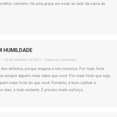
melhor caminho. Há uma graça em estar ao lado da cama de
M HUMILDADE
o
23 de setembro de 2021
Deixe um comentário
r dos defeitos, porque engana a nós mesmos. Por mais forte
 há sempre alguém mais sábio que você. Por mais forte que seja,
uém mais forte do que você. Portanto, é bom cultivar a
s dias, a todo instante. É preciso muito esforço…