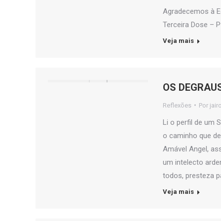
Agradecemos à Equ
Terceira Dose – Pf
Veja mais
OS DEGRAUS
Reflexões
Por
jair
Li o perfil de um 
o caminho que dev
Amável Angel, ass
um intelecto arde
todos, presteza p
Veja mais