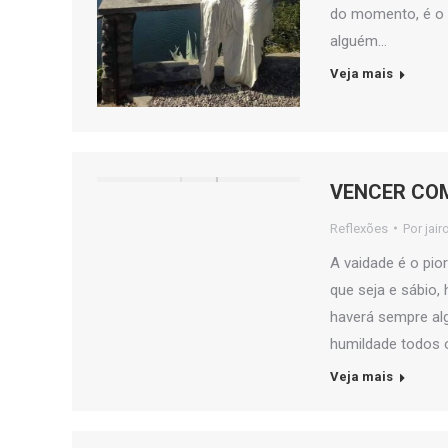
do momento, é o 
alguém…
Veja mais
VENCER CO
Reflexões
Por
jair
A vaidade é o pio
que seja e sábio,
haverá sempre alg
humildade todos o
Veja mais