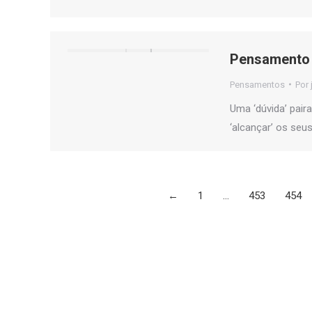
Pensamento 
Pensamentos
Por
Uma ‘dúvida’ pair
‘alcançar’ os seu
←
1
…
453
454