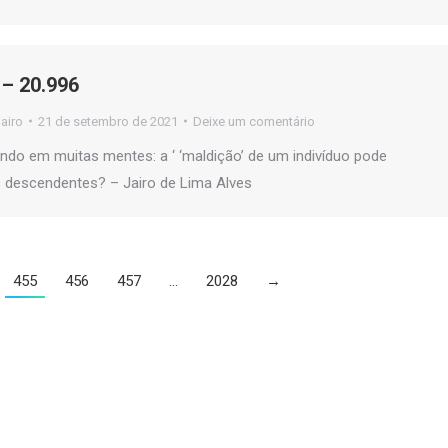
– 20.996
jairo
21 de setembro de 2021
Deixe um comentário
ando em muitas mentes: a ‘ ‘maldição’ de um indivíduo pode
s descendentes? – Jairo de Lima Alves
455
456
457
…
2028
→