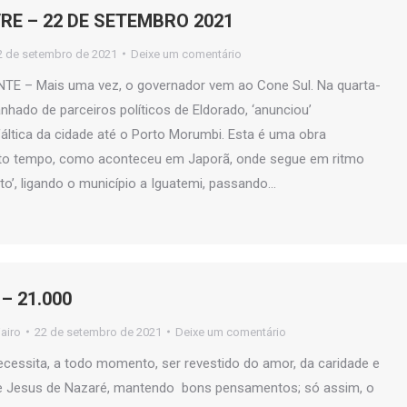
RE – 22 DE SETEMBRO 2021
2 de setembro de 2021
Deixe um comentário
 – Mais uma vez, o governador vem ao Cone Sul. Na quarta-
anhado de parceiros políticos de Eldorado, ‘anunciou’
ltica da cidade até o Porto Morumbi. Esta é uma obra
ito tempo, como aconteceu em Japorã, onde segue em ritmo
lto’, ligando o município a Iguatemi, passando…
– 21.000
jairo
22 de setembro de 2021
Deixe um comentário
ecessita, a todo momento, ser revestido do amor, da caridade e
de Jesus de Nazaré, mantendo bons pensamentos; só assim, o