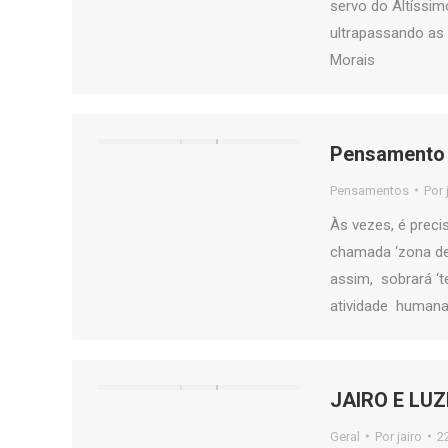
servo do Altíssimo
ultrapassando as 
Morais
Pensamento 
Pensamentos
Por
Às vezes, é preci
chamada ‘zona de
assim, sobrará ‘t
atividade humana
JAIRO E LU
Geral
Por
jairo
2