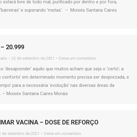
 estará livre de todo mal, purificado por dentro e por fora,
‘barreiras’ e superando ‘metas’. – Moisés Santana Caires
– 20.999
jairo
22 de setembro de 2021
Deixe um comentário
so ‘desaprender’ aquilo que muitos acham que seja o ‘certo’; a
 conforto’ em determinado momento precisa ser desprezada, e
empo’ para a necessária ‘evolução’ nas diversas áreas da
. – Moisés Santana Caires Morais
ZIMAR VACINA – DOSE DE REFORÇO
2 de setembro de 2021
Deixe um comentário