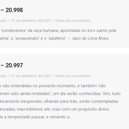
– 20.998
jairo
21 de setembro de 2021
Deixe um comentário
s ‘condenáveis’ da raça humana, apontadas no livro santo pela
tria’, o ‘assassinato’ e o ‘adultério’. – Jairo de Lima Alves
– 20.997
jairo
21 de setembro de 2021
Deixe um comentário
o são entendidas no presente momento, e também ‘não
terem sido ainda reveladas’’, um dia serão conhecidas. Sim, tudo
livramento inesperado; olhando para trás, serão contempladas
ançadas, inacreditáveis até, mas com um propósito divino.
a a tempestade passar, e reinando a…