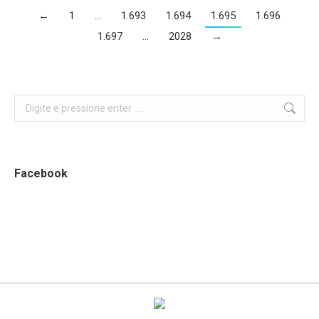
←
1
…
1.693
1.694
1.695
1.696
1.697
…
2028
→
Search:
Facebook