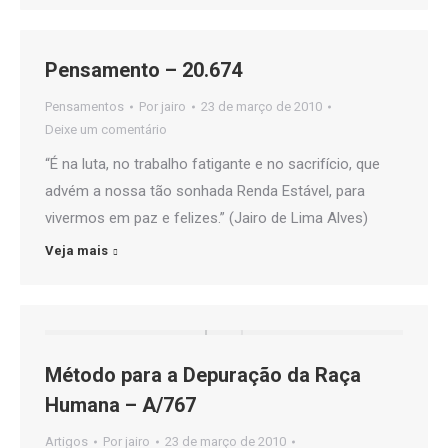
Pensamento – 20.674
Pensamentos
Por
jairo
23 de março de 2010
Deixe um comentário
“É na luta, no trabalho fatigante e no sacrifício, que
advém a nossa tão sonhada Renda Estável, para
vivermos em paz e felizes.” (Jairo de Lima Alves)
Veja mais
Método para a Depuração da Raça
Humana – A/767
Artigos
Por
jairo
23 de março de 2010