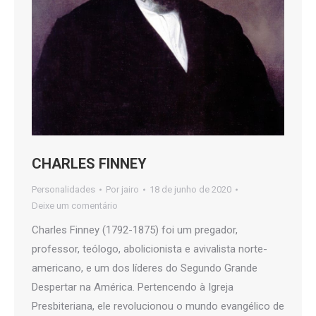
CHARLES FINNEY
Personalidades
Por
jairo
18 de junho de 2020
Deixe um comentário
Charles Finney (1792-1875) foi um pregador,
professor, teólogo, abolicionista e avivalista norte-
americano, e um dos líderes do Segundo Grande
Despertar na América. Pertencendo à Igreja
Presbiteriana, ele revolucionou o mundo evangélico de