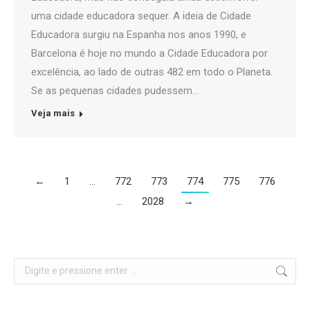
uma cidade educadora sequer. A ideia de Cidade
Educadora surgiu na Espanha nos anos 1990, e
Barcelona é hoje no mundo a Cidade Educadora por
excelência, ao lado de outras 482 em todo o Planeta.
Se as pequenas cidades pudessem…
Veja mais
←
1
…
772
773
774
775
776
…
2028
→
Search: