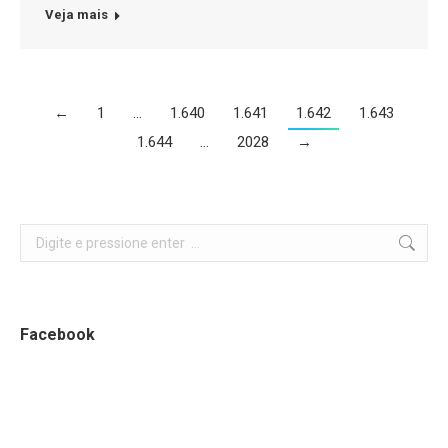
Veja mais
←
1
…
1.640
1.641
1.642
1.643
1.644
…
2028
→
Search:
Facebook