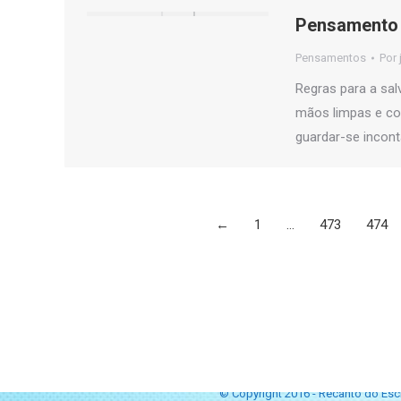
Pensamento 
Pensamentos
Por
Regras para a sa
mãos limpas e cor
guardar-se incon
←
1
…
473
474
© Copyright 2016 - Recanto do Escr