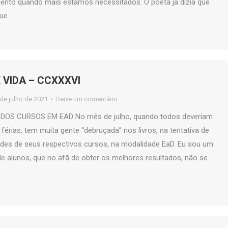
to quando mais estamos necessitados. O poeta já dizia que
que…
 VIDA – CCXXXVI
 de julho de 2021
Deixe um comentário
OS CURSOS EM EAD No mês de julho, quando todos deveriam
férias, tem muita gente “debruçada” nos livros, na tentativa de
dades de seus respectivos cursos, na modalidade EaD. Eu sou um
e alunos, que no afã de obter os melhores resultados, não se