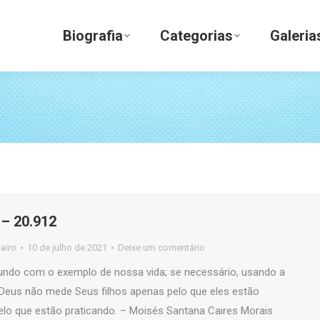
Biografia
Categorias
Galerias
Biografia
Categorias
Galeria
– 20.912
jairo
10 de julho de 2021
Deixe um comentário
do com o exemplo de nossa vida; se necessário, usando a
is Deus não mede Seus filhos apenas pelo que eles estão
pelo que estão praticando. – Moisés Santana Caires Morais