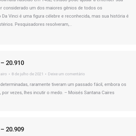
ser considerado um dos maiores gênios de todos os
Da Vinci é uma figura célebre e reconhecida, mas sua história é
stérios. Pesquisadores resolveram,…
– 20.910
jairo
8 de julho de 2021
Deixe um comentário
 determinadas, raramente tiveram um passado fácil, embora os
 por vezes, lhes incutir o medo. – Moisés Santana Caires
– 20.909