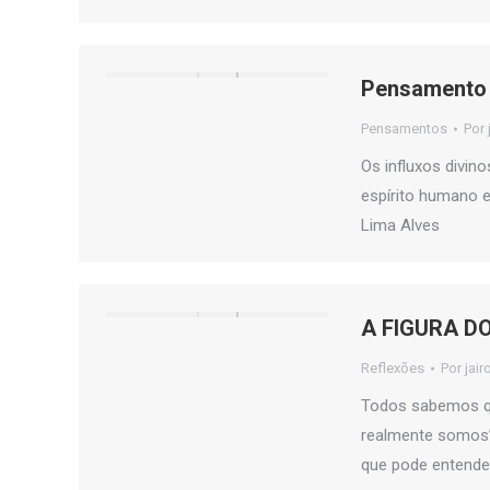
Pensamento 
Pensamentos
Por
Os influxos divi
espírito humano e
Lima Alves
A FIGURA D
Reflexões
Por
jair
Todos sabemos q
realmente somos”.
que pode entende