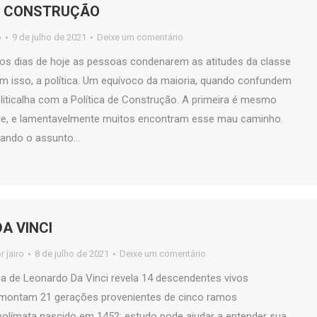
E CONSTRUÇÃO
o
9 de julho de 2021
Deixe um comentário
s dias de hoje as pessoas condenarem as atitudes da classe
com isso, a política. Um equívoco da maioria, quando confundem
liticalha com a Política de Construção. A primeira é mesmo
de, e lamentavelmente muitos encontram esse mau caminho.
quando o assunto…
A VINCI
or
jairo
8 de julho de 2021
Deixe um comentário
a de Leonardo Da Vinci revela 14 descendentes vivos
montam 21 gerações provenientes de cinco ramos
polímata nascido em 1452; estudo pode ajudar a entender sua