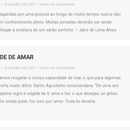
o
8 de julho de 2021
Deixe um comentário
adquiridas por uma pessoa ao longo de muito tempo, nunca são
um conhecimento pleno. Muitas jornadas deverão ser ainda
chegar à estatura de um varão perfeito. – Jairo de Lima Alves
DE DE AMAR
o
8 de julho de 2021
Deixe um comentário
amos resgatar a nossa capacidade de mar, o que para algumas
efa muito difícil. Santo Agostinho recomendava: “De uma vez
ena regra é exigida de ti: ama e faz o que desejas; se gritas,
e evitas punir, faz isso por amor. Toda lei deveria…