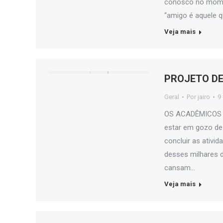
conosco no momen
“amigo é aquele 
Veja mais
PROJETO DE
Geral
Por
jairo
9
OS ACADÊMICOS D
estar em gozo de 
concluir as ativi
desses milhares d
cansam…
Veja mais