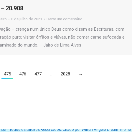
– 20.908
jairo
8 de julho de 2021
Deixe um comentário
lvação – crença num único Deus como dizem as Escrituras, com
ação puro; visitar órfãos e viúvas, não comer carne sufocada e
taminado do mundo. – Jairo de Lima Alves
475
476
477
…
2028
→
itor - Todos os Direitos Reservados. Criado por Willian Ângelo Dream-Theme 