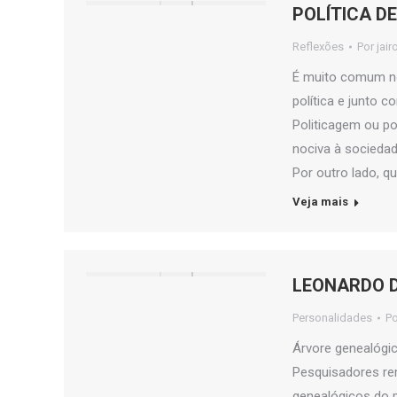
POLÍTICA D
Reflexões
Por
jair
É muito comum no
política e junto 
Politicagem ou po
nociva à socieda
Por outro lado, 
Veja mais
LEONARDO D
Personalidades
P
Árvore genealógic
Pesquisadores re
genealógicos do 