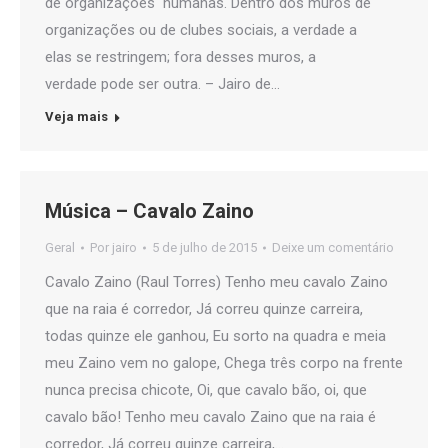
de organizações humanas. Dentro dos muros de
organizações ou de clubes sociais, a verdade a
elas se restringem; fora desses muros, a
verdade pode ser outra. – Jairo de…
Veja mais
Música – Cavalo Zaino
Geral
Por
jairo
5 de julho de 2015
Deixe um comentário
Cavalo Zaino (Raul Torres) Tenho meu cavalo Zaino
que na raia é corredor, Já correu quinze carreira,
todas quinze ele ganhou, Eu sorto na quadra e meia
meu Zaino vem no galope, Chega três corpo na frente
nunca precisa chicote, Oi, que cavalo bão, oi, que
cavalo bão! Tenho meu cavalo Zaino que na raia é
corredor, Já correu quinze carreira,…