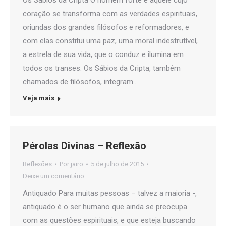
Os Sábios da Cripta O homem forte é aquele cujo
coração se transforma com as verdades espirituais,
oriundas dos grandes filósofos e reformadores, e
com elas constitui uma paz, uma moral indestrutível,
a estrela de sua vida, que o conduz e ilumina em
todos os transes. Os Sábios da Cripta, também
chamados de filósofos, integram…
Veja mais
Pérolas Divinas – Reflexão
Reflexões
Por
jairo
5 de julho de 2015
Deixe um comentário
Antiquado Para muitas pessoas – talvez a maioria -,
antiquado é o ser humano que ainda se preocupa
com as questões espirituais, e que esteja buscando