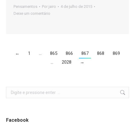
Pensamentos
Por
jairo
4 de julho de 2015
Deixe um comentário
←
1
…
865
866
867
868
869
…
2028
→
Search:
Facebook