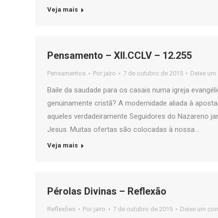
Veja mais
Pensamento – XII.CCLV – 12.255
Pensamentos
Por
jairo
7 de outubro de 2015
Deixe um
Baile da saudade para os casais numa igreja evangél
genuinamente cristã? A modernidade aliada à aposta
aqueles verdadeiramente Seguidores do Nazareno jam
Jesus. Muitas ofertas são colocadas à nossa…
Veja mais
Pérolas Divinas – Reflexão
Reflexões
Por
jairo
7 de outubro de 2015
Deixe um com