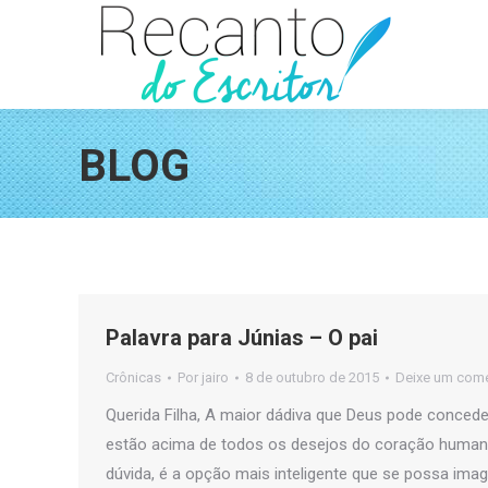
BLOG
Palavra para Júnias – O pai
Crônicas
Por
jairo
8 de outubro de 2015
Deixe um come
Querida Filha, A maior dádiva que Deus pode concede
estão acima de todos os desejos do coração human
dúvida, é a opção mais inteligente que se possa ima