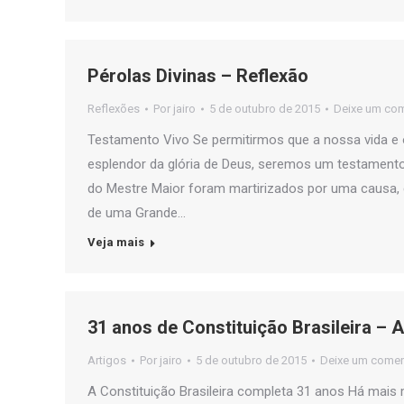
Pérolas Divinas – Reflexão
Reflexões
Por
jairo
5 de outubro de 2015
Deixe um com
Testamento Vivo Se permitirmos que a nossa vida e
esplendor da glória de Deus, seremos um testamento
do Mestre Maior foram martirizados por uma causa,
de uma Grande…
Veja mais
31 anos de Constituição Brasileira – 
Artigos
Por
jairo
5 de outubro de 2015
Deixe um comen
A Constituição Brasileira completa 31 anos Há mais