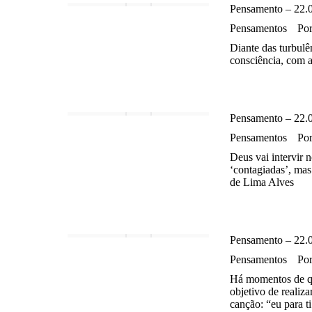
Pensamento – 22.
Pensamentos
Po
Diante das turbulê
consciência, com a
Pensamento – 22.
Pensamentos
Po
Deus vai intervir n
‘contagiadas’, mas 
de Lima Alves
Pensamento – 22.
Pensamentos
Po
Há momentos de qu
objetivo de realiz
canção: “eu para t