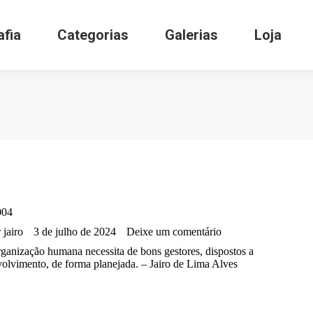
Biografia
Categorias
Galerias
L
afia
Categorias
Galerias
Loja
004
r
jairo
3 de julho de 2024
Deixe um comentário
ganização humana necessita de bons gestores, dispostos a
olvimento, de forma planejada. – Jairo de Lima Alves