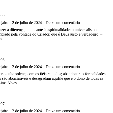
999
r
jairo
2 de julho de 2024
Deixe um comentário
zer a diferença, no tocante à espiritualidade: o universalismo
mplado pela vontade do Criador, que é Deus justo e verdadeiro. –
es
998
r
jairo
2 de julho de 2024
Deixe um comentário
er o culto solene, com os fiéis reunidos; abandonar as formalidades
s são abomináveis e desagradam àquEle que é o dono de todas as
 Lima Alves
997
r
jairo
2 de julho de 2024
Deixe um comentário