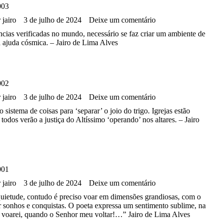
003
r
jairo
3 de julho de 2024
Deixe um comentário
ncias verificadas no mundo, necessário se faz criar um ambiente de
 ajuda cósmica. – Jairo de Lima Alves
002
r
jairo
3 de julho de 2024
Deixe um comentário
o sistema de coisas para ‘separar’ o joio do trigo. Igrejas estão
todos verão a justiça do Altíssimo ‘operando’ nos altares. – Jairo
001
r
jairo
3 de julho de 2024
Deixe um comentário
ietude, contudo é preciso voar em dimensões grandiosas, com o
ar sonhos e conquistas. O poeta expressa um sentimento sublime, na
i voarei, quando o Senhor meu voltar!…” Jairo de Lima Alves