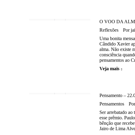
O VOO DA AL
Reflexões
Por
ja
Uma bonita mensag
Cândido Xavier ap
alma. Não existe m
consciência quand
pensamentos ao C
Veja mais
Pensamento – 22.
Pensamentos
Po
Ser arrebatado ao 
esse prêmio. Paul
bênção que recebeu
Jairo de Lima Alv