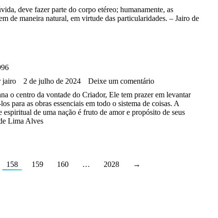
vida, deve fazer parte do corpo etéreo; humanamente, as
em de maneira natural, em virtude das particularidades. – Jairo de
996
r
jairo
2 de julho de 2024
Deixe um comentário
a o centro da vontade do Criador, Ele tem prazer em levantar
los para as obras essenciais em todo o sistema de coisas. A
e espiritual de uma nação é fruto de amor e propósito de seus
o de Lima Alves
158
159
160
…
2028
→