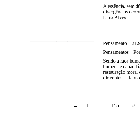
A essência, sem dú
divergências ocorr
Lima Alves
Pensamento – 21.
Pensamentos
Po
Sendo a raça human
homens e capacitá-
restauração moral 
dirigentes. – Jair
←
1
…
156
157