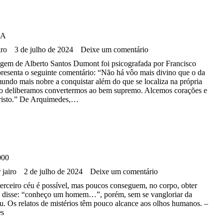
MA
iro
3 de julho de 2024
Deixe um comentário
em de Alberto Santos Dumont foi psicografada por Francisco
resenta o seguinte comentário: “Não há vôo mais divino que o da
undo mais nobre a conquistar além do que se localiza na própria
o deliberamos convertermos ao bem supremo. Alcemos corações e
risto.” De Arquimedes,…
000
r
jairo
2 de julho de 2024
Deixe um comentário
terceiro céu é possível, mas poucos conseguem, no corpo, obter
o disse: “conheço um homem…”, porém, sem se vangloriar da
. Os relatos de mistérios têm pouco alcance aos olhos humanos. –
es