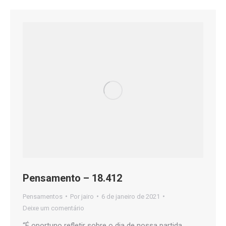
Pensamento – 18.412
Pensamentos
Por
jairo
6 de janeiro de 2021
Deixe um comentário
“É oportuno refletir sobre o dia de nossa partida,