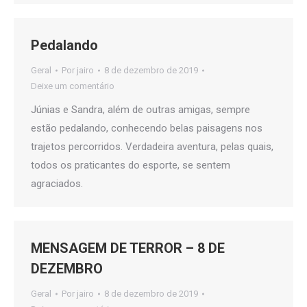
Pedalando
Geral
Por
jairo
8 de dezembro de 2019
Deixe um comentário
Júnias e Sandra, além de outras amigas, sempre
estão pedalando, conhecendo belas paisagens nos
trajetos percorridos. Verdadeira aventura, pelas quais,
todos os praticantes do esporte, se sentem
agraciados.
MENSAGEM DE TERROR – 8 DE
DEZEMBRO
Geral
Por
jairo
8 de dezembro de 2019