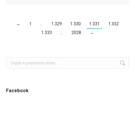
←
1
…
1.329
1.330
1.331
1.332
1.333
…
2028
→
Search:
Facebook